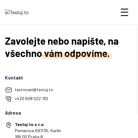
Zavolejte nebo napište, na
všechno
vám odpovíme.
Kontakt
testovani@testuj.to
+420 608 022 130
Adresa
Testuj.to s.r.o.
Pernerova 697/35, Karlín
186 00 Praha 8