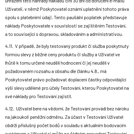
uhrazení této náhrady nákladů činí 30 dní od doručení e-mailu 
Uživateli, v němž Poskytovatel oznámí uplatnění tohoto práva 
spolu s platebními údaji. Tento paušální poplatek představuje 
náklady Poskytovatele v souvislosti se zajištěním Testování, 
a to související s dopravou, skladováním a administrativou.
4.11.  V případě, že byly testovaný produkt či služba poskytnuty 
formou slevy z běžné ceny produktu či služby a Uživatel ve 
lhůtě k tomu určené neudělí hodnocení či jej neudělí v 
požadovaném rozsahu a obsahu dle článku 4.8., má 
Poskytovatel právo požadovat doplacení částky odpovídající 
výši slevy udělené pro účely Testování, kterou Poskytovatel na 
své náklady pro Testování zajistil.
4.12.  Uživatel bere na vědomí, že Testování provádí bez nároku 
na jakoukoli peněžní odměnu. Za účast v Testování Uživatel 
obdrží příslušný počet bodů v souladu s aktuálním bodovacím 
systémem a Uživatel si může po řádném provedení Testování 