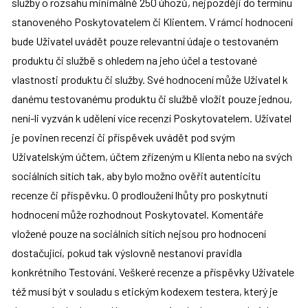
služby o rozsahu minimálně 250 úhozů, nejpozději do termínu 
stanoveného Poskytovatelem či Klientem. V rámci hodnocení 
bude Uživatel uvádět pouze relevantní údaje o testovaném 
produktu či službě s ohledem na jeho účel a testované 
vlastnosti produktu či služby. Své hodnocení může Uživatel k 
danému testovanému produktu či službě vložit pouze jednou, 
není-li vyzván k udělení více recenzí Poskytovatelem. Uživatel 
je povinen recenzi či příspěvek uvádět pod svým 
Uživatelským účtem, účtem zřízeným u Klienta nebo na svých 
sociálních sítích tak, aby bylo možno ověřit autenticitu 
recenze či příspěvku. O prodloužení lhůty pro poskytnutí 
hodnocení může rozhodnout Poskytovatel. Komentáře 
vložené pouze na sociálních sítích nejsou pro hodnocení 
dostačující, pokud tak výslovně nestanoví pravidla 
konkrétního Testování. Veškeré recenze a příspěvky Uživatele 
též musí být v souladu s etickým kodexem testera, který je 