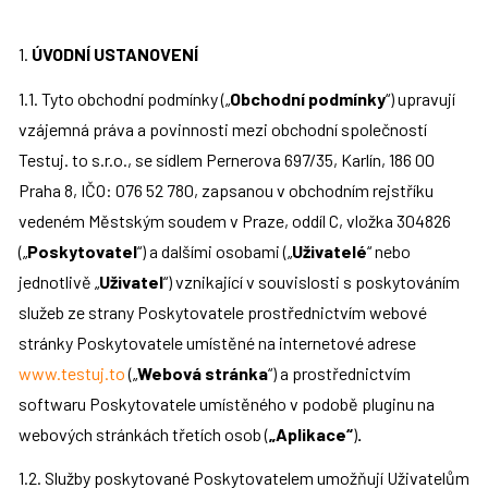
1. 
ÚVODNÍ USTANOVENÍ
1.1. Tyto obchodní podmínky („
Obchodní podmínky
“) upravují 
vzájemná práva a povinnosti mezi obchodní společností 
Testuj. to s.r.o., se sídlem Pernerova 697/35, Karlín, 186 00 
Praha 8, IČO: 076 52 780, zapsanou v obchodním rejstříku 
vedeném Městským soudem v Praze, oddíl C, vložka 304826 
(„
Poskytovatel
“) a dalšími osobami („
Uživatelé
“ nebo 
jednotlivě „
Uživatel
“) vznikající v souvislosti s poskytováním 
služeb ze strany Poskytovatele prostřednictvím webové 
stránky Poskytovatele umístěné na internetové adrese 
www.testuj.to
 („
Webová stránka
“) a prostřednictvím 
softwaru Poskytovatele umístěného v podobě pluginu na 
webových stránkách třetích osob (
„Aplikace“
)
.
1.2. Služby poskytované Poskytovatelem umožňují Uživatelům 