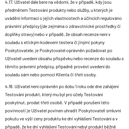
4.17. Uživatel dále bere na vědomí, že v případě, kdy jsou 
předmětem Testování produkty nebo služby, u kterých je 
uvádění informací o jejich vlastnostech a účincích regulováno 
právními předpisy (jde zejména o zdravotnické prostředky či 
doplňky stravy) nebo v případě, že obsah recenze není v 
souladu s etickým kodexem testera či jinými pokyny 
Poskytovatele, je Poskytovatel oprávněn požadovat po 
Uživateli uvedení obsahu příspěvku nebo recenze do souladu s 
těmito právními předpisy, případně provést uvedení do 
souladu sám nebo pomocí Klienta či třetí osoby.
4.18. Uživatel není oprávněn po dobu 1 roku ode dne zahájení 
Testování produkt, který mu byl pro účely Testování 
poskytnut, prodat třetí osobě. V případě porušení této 
povinnosti je Uživatel povinen uhradit Poskytovateli smluvní 
pokutu ve výši ceny produktu ke dni vyhlášení Testování a v 
případě, že ke dni vyhlášení Testování nebyl produkt běžně 