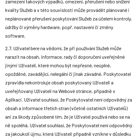
zamezení takových výpadků, omezení, přerušení nebo snížení 
kvality Služeb a v této souvislosti může provádět plánované i 
neplánované přerušení poskytování Služeb za účelem kontroly, 
údržby či výměny hardware, popř. nastavení či změny 
software.
2.7. Uživatel bere na vědomí, že při používání Služeb může 
narazit na obsah, informace, rady či doporučení uveřejněné 
jinými Uživateli, které mohou být nepřesné, neúplné, 
opožděné, zavádějící, nelegální či jinak závadné. Poskytovatel 
zpravidla nekontroluje obsah poskytovaný Uživateli a 
uveřejňovaný Uživateli na Webové stránce, případně v 
Aplikaci. Uživatel souhlasí, že Poskytovatel není odpovědný za 
obsah a informace třetích stran (včetně ostatních Uživatelů) 
ani za škody způsobené tím, že je Uživatel používá nebo se na 
ně spoléhá. Uživatel souhlasí, že Poskytovatel není odpovědný 
za jakoukoli újmu, která Uživateli případně vznikne v důsledku 