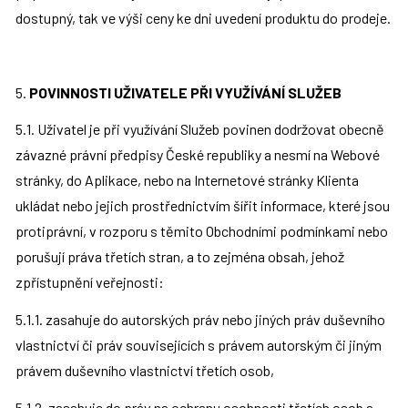
dostupný, tak ve výši ceny ke dni uvedení produktu do prodeje.
5. 
POVINNOSTI UŽIVATELE PŘI VYUŽÍVÁNÍ SLUŽEB
5.1. Uživatel je při využívání Služeb povinen dodržovat obecně 
závazné právní předpisy České republiky a nesmí na Webové 
stránky, do Aplikace, nebo na Internetové stránky Klienta 
ukládat nebo jejich prostřednictvím šířit informace, které jsou 
protiprávní, v rozporu s těmito Obchodními podmínkami nebo 
porušují práva třetích stran, a to zejména obsah, jehož 
zpřístupnění veřejnosti:
5.1.1. zasahuje do autorských práv nebo jiných práv duševního 
vlastnictví či práv souvisejících s právem autorským či jiným 
právem duševního vlastnictví třetích osob,
5.1.2. zasahuje do práv na ochranu osobnosti třetích osob a 