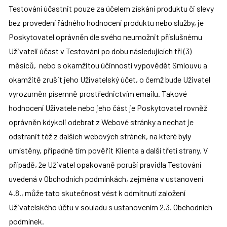
Testování účastnit pouze za účelem získání produktu či slevy 
bez provedení řádného hodnocení produktu nebo služby, je 
Poskytovatel oprávněn dle svého neumožnit příslušnému 
Uživateli účast v Testování po dobu následujících tří (3) 
měsíců,  nebo s okamžitou účinností vypovědět Smlouvu a 
okamžitě zrušit jeho Uživatelský účet, o čemž bude Uživatel 
vyrozuměn písemně prostřednictvím emailu. Takové 
hodnocení Uživatele nebo jeho část je Poskytovatel rovněž 
oprávněn kdykoli odebrat z Webové stránky a nechat je 
odstranit též z dalších webových stránek, na které byly 
umístěny, případně tím pověřit Klienta a další třetí strany. V 
případě, že Uživatel opakovaně poruší pravidla Testování 
uvedená v Obchodních podmínkách, zejména v ustanovení 
4.8., může tato skutečnost vést k odmítnutí založení 
Uživatelského účtu v souladu s ustanovením 2.3. Obchodních 
podmínek.